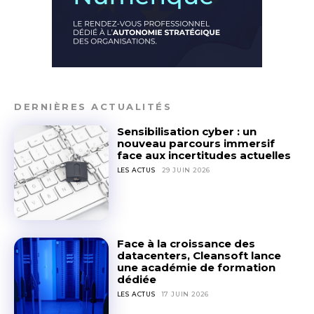
DERNIÈRES ACTUALITÉS
Sensibilisation cyber : un
nouveau parcours immersif
face aux incertitudes actuelles
LES ACTUS
29 JUIN 2026
Face à la croissance des
datacenters, Cleansoft lance
une académie de formation
dédiée
LES ACTUS
17 JUIN 2026
CONTACTEZ-NOUS
CONTACTEZ-NOUS