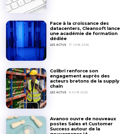
Face à la croissance des
datacenters, Cleansoft lance
une académie de formation
dédiée
LES ACTUS
17 JUIN 2026
Colibri renforce son
engagement auprès des
acteurs bretons de la supply
chain
CONTACTEZ-NOUS
CONTACTEZ-NOUS
LES ACTUS
8 JUIN 2026
Pour toute information ou demande spécifique, l’équipe
Pour toute information ou demande spécifique, l’équipe
de Digital FrenchNation est disponible pour répondre a
de Digital FrenchNation est disponible pour répondre a
vos questions. Que ce soit pour proposer un partenariat,
vos questions. Que ce soit pour proposer un partenariat,
Avanoo ouvre de nouveaux
postes Sales et Customer
signaler une information importante, ou devenir
signaler une information importante, ou devenir
Success autour de la
annonceur sur notre site, utilisez le formulaire de contact
annonceur sur notre site, utilisez le formulaire de contact
gouvernance IA