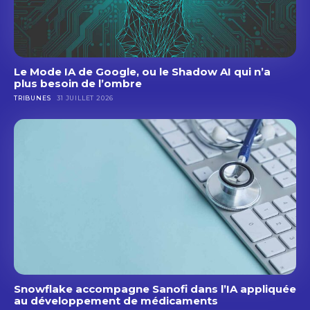
Le Mode IA de Google, ou le Shadow AI qui n’a
plus besoin de l’ombre
TRIBUNES
31 JUILLET 2026
Snowflake accompagne Sanofi dans l’IA appliquée
au développement de médicaments