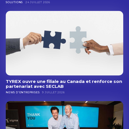
SOLUTIONS
24 JUILLET 2026
TYREX ouvre une filiale au Canada et renforce son
partenariat avec SECLAB
NEWS D'ENTREPRISES
9 JUILLET 2026