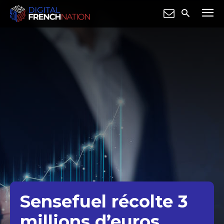
Sensefuel récolte 3
millions d’euros