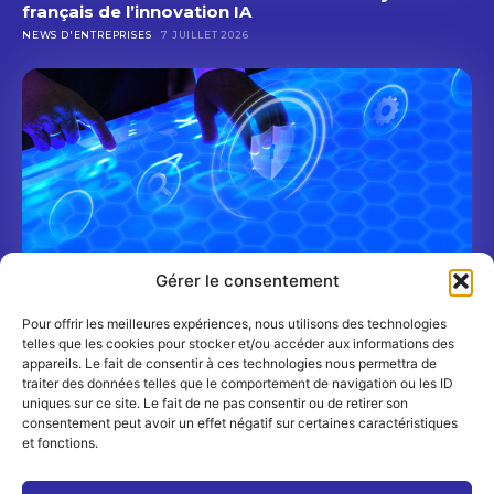
français de l’innovation IA
NEWS D'ENTREPRISES
7 JUILLET 2026
Gérer le consentement
Pour offrir les meilleures expériences, nous utilisons des technologies
Shadow AI : un nouveau risque cyber pour les
telles que les cookies pour stocker et/ou accéder aux informations des
banques et les assureurs
appareils. Le fait de consentir à ces technologies nous permettra de
TRIBUNES
6 JUILLET 2026
traiter des données telles que le comportement de navigation ou les ID
uniques sur ce site. Le fait de ne pas consentir ou de retirer son
consentement peut avoir un effet négatif sur certaines caractéristiques
et fonctions.