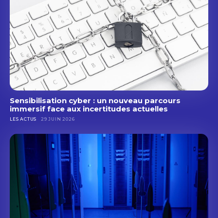
Objet
Objet
Votre message (facultatif)
Votre message (facultatif)
Sensibilisation cyber : un nouveau parcours
immersif face aux incertitudes actuelles
LES ACTUS
29 JUIN 2026