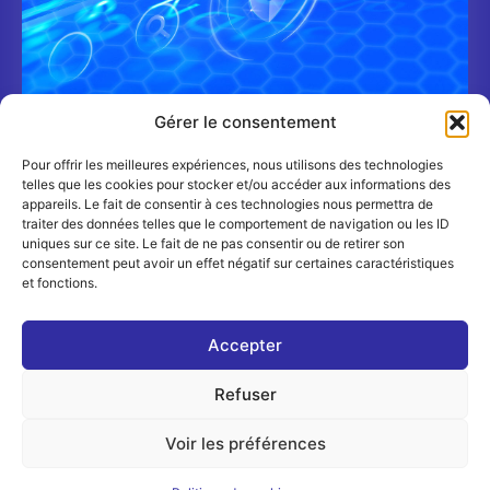
Gérer le consentement
Pour offrir les meilleures expériences, nous utilisons des technologies
Shadow AI : un nouveau risque cyber pour les
telles que les cookies pour stocker et/ou accéder aux informations des
banques et les assureurs
appareils. Le fait de consentir à ces technologies nous permettra de
TRIBUNES
6 JUILLET 2026
traiter des données telles que le comportement de navigation ou les ID
uniques sur ce site. Le fait de ne pas consentir ou de retirer son
consentement peut avoir un effet négatif sur certaines caractéristiques
et fonctions.
Accepter
Refuser
© 2026 - Digital FrenchNation - Tous droits réservés
Mentions Légales
-
Politique de confidentialité
| Google
Voir les préférences
reCAPTCHA :
Confidentialité
-
Conditions
| Crédits photos
Unsplash
-
Freepik