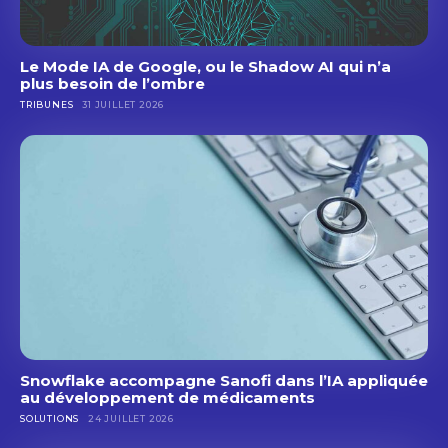
Le Mode IA de Google, ou le Shadow AI qui n’a
plus besoin de l’ombre
TRIBUNES
31 JUILLET 2026
Snowflake accompagne Sanofi dans l’IA appliquée
au développement de médicaments
SOLUTIONS
24 JUILLET 2026