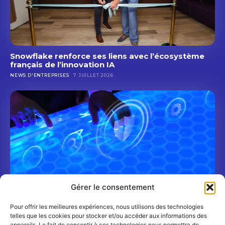
Snowflake renforce ses liens avec l’écosystème
français de l’innovation IA
NEWS D'ENTREPRISES
7 JUILLET 2026
Gérer le consentement
Pour offrir les meilleures expériences, nous utilisons des technologies
Shadow AI : un nouveau risque cyber pour les
telles que les cookies pour stocker et/ou accéder aux informations des
banques et les assureurs
appareils. Le fait de consentir à ces technologies nous permettra de