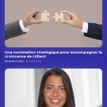
Objet
Objet
Votre message (facultatif)
Votre message (facultatif)
Une nomination stratégique pour accompagner la
croissance de rzilient
NOMINATIONS
16 JUIN 2026