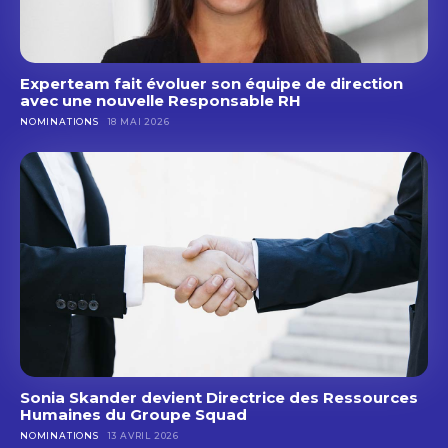
Experteam fait évoluer son équipe de direction
avec une nouvelle Responsable RH
NOMINATIONS
18 MAI 2026
Sonia Skander devient Directrice des Ressources
Humaines du Groupe Squad
NOMINATIONS
13 AVRIL 2026