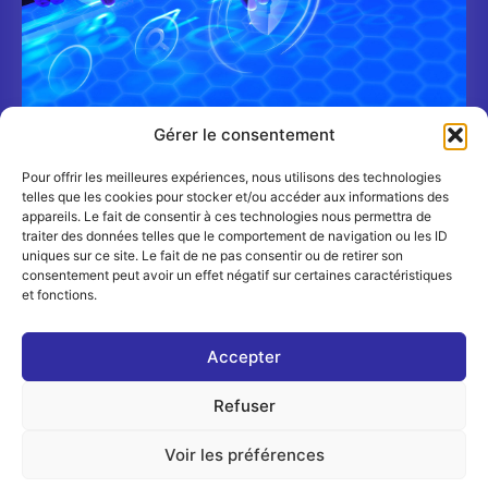
Gérer le consentement
Pour offrir les meilleures expériences, nous utilisons des technologies
Shadow AI : un nouveau risque cyber pour les
telles que les cookies pour stocker et/ou accéder aux informations des
banques et les assureurs
appareils. Le fait de consentir à ces technologies nous permettra de
TRIBUNES
6 JUILLET 2026
traiter des données telles que le comportement de navigation ou les ID
uniques sur ce site. Le fait de ne pas consentir ou de retirer son
consentement peut avoir un effet négatif sur certaines caractéristiques
et fonctions.
Accepter
Refuser
© 2026 - Digital FrenchNation - Tous droits réservés
Mentions Légales
-
Politique de confidentialité
| Google
Voir les préférences
reCAPTCHA :
Confidentialité
-
Conditions
| Crédits photos