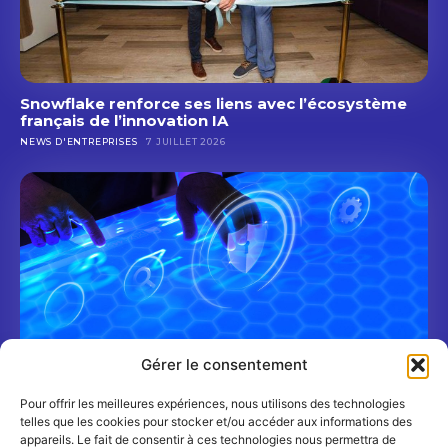
Snowflake renforce ses liens avec l’écosystème
français de l’innovation IA
NEWS D'ENTREPRISES
7 JUILLET 2026
Gérer le consentement
Pour offrir les meilleures expériences, nous utilisons des technologies
Shadow AI : un nouveau risque cyber pour les
telles que les cookies pour stocker et/ou accéder aux informations des
banques et les assureurs
appareils. Le fait de consentir à ces technologies nous permettra de