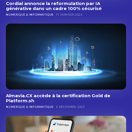
Cordial annonce la reformulation par IA
Votre nom
Votre nom
générative dans un cadre 100% sécurisé
NUMERIQUE & INFORMATIQUE
17 JANVIER 2024
Votre e-mail
Votre e-mail
Objet
Objet
Votre message (facultatif)
Votre message (facultatif)
Almavia.CX accède à la certification Gold de
Platform.sh
NUMERIQUE & INFORMATIQUE
6 DÉCEMBRE 2023