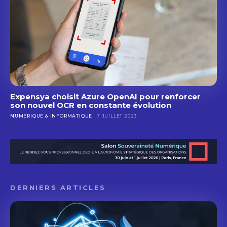
Expensya choisit Azure OpenAI pour renforcer
son nouvel OCR en constante évolution
NUMERIQUE & INFORMATIQUE
7 JUILLET 2023
DERNIERS ARTICLES