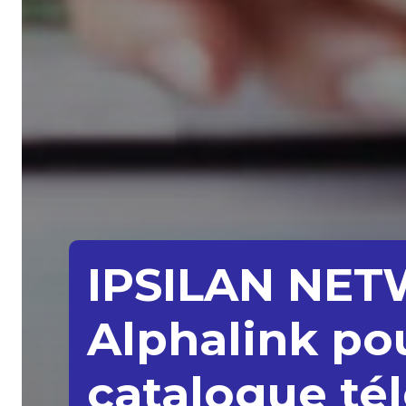
IPSILAN NET
Alphalink pou
catalogue té