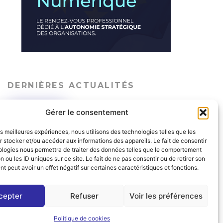
DERNIÈRES ACTUALITÉS
Sensibilisation cyber : un
Gérer le consentement
nouveau parcours
immersif face aux
incertitudes actuelles
les meilleures expériences, nous utilisons des technologies telles que les
 stocker et/ou accéder aux informations des appareils. Le fait de consentir
LES ACTUS
29 JUIN 2026
ologies nous permettra de traiter des données telles que le comportement
n ou les ID uniques sur ce site. Le fait de ne pas consentir ou de retirer son
 peut avoir un effet négatif sur certaines caractéristiques et fonctions.
Face à la croissance des
datacenters, Cleansoft
cepter
Refuser
Voir les préférences
lance une académie de
formation dédiée
Politique de cookies
LES ACTUS
17 JUIN 2026