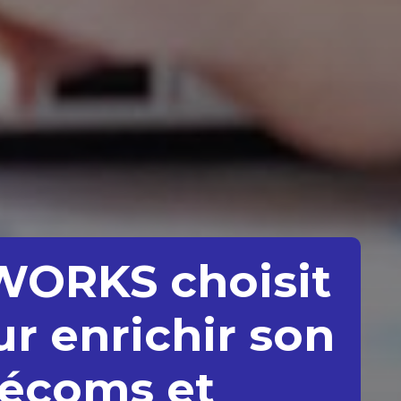
WORKS choisit
r enrichir son
lécoms et