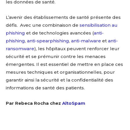
les données de santé.
L’avenir des établissements de santé présente des
défis. Avec une combinaison de
sensibilisation au
phishing
et de technologies avancées (
anti-
phishing
,
anti-spearphishing
,
anti-malware
et
anti-
ransomware
), les hôpitaux peuvent renforcer leur
sécurité et se prémunir contre les menaces
émergentes. Il est essentiel de mettre en place ces
mesures techniques et organisationnelles, pour
garantir ainsi la sécurité et la confidentialité des
informations de santé des patients.
CONTACTEZ-NOUS
CONTACTEZ-NOUS
Par Rebeca Rocha chez
AltoSpam
Pour toute information ou demande spécifique, l’équipe
Pour toute information ou demande spécifique, l’équipe
de Digital FrenchNation est disponible pour répondre a
de Digital FrenchNation est disponible pour répondre a
vos questions. Que ce soit pour proposer un partenariat,
vos questions. Que ce soit pour proposer un partenariat,
signaler une information importante, ou devenir
signaler une information importante, ou devenir