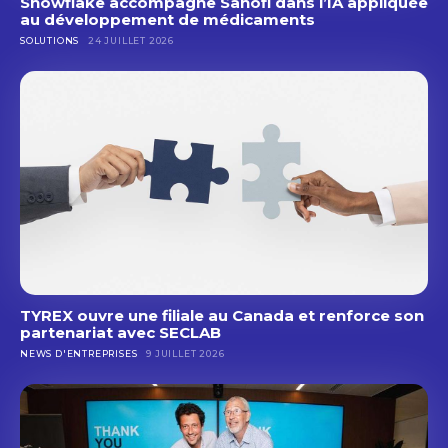
Snowflake accompagne Sanofi dans l’IA appliquée
au développement de médicaments
SOLUTIONS
24 JUILLET 2026
TYREX ouvre une filiale au Canada et renforce son
partenariat avec SECLAB
NEWS D'ENTREPRISES
9 JUILLET 2026