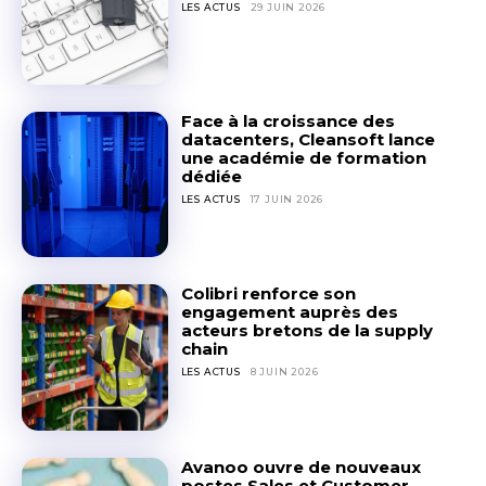
LES ACTUS
29 JUIN 2026
Face à la croissance des
datacenters, Cleansoft lance
une académie de formation
dédiée
LES ACTUS
17 JUIN 2026
Colibri renforce son
engagement auprès des
acteurs bretons de la supply
chain
CONTACTEZ-NOUS
CONTACTEZ-NOUS
LES ACTUS
8 JUIN 2026
Pour toute information ou demande spécifique, l’équipe
Pour toute information ou demande spécifique, l’équipe
de Digital FrenchNation est disponible pour répondre a
de Digital FrenchNation est disponible pour répondre a
vos questions. Que ce soit pour proposer un partenariat,
vos questions. Que ce soit pour proposer un partenariat,
Avanoo ouvre de nouveaux
signaler une information importante, ou devenir
signaler une information importante, ou devenir
postes Sales et Customer