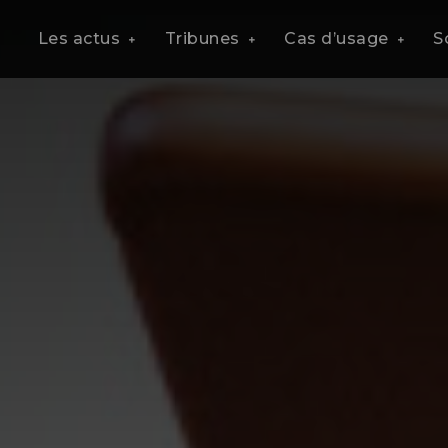
Les actus
Tribunes
Cas d’usage
S