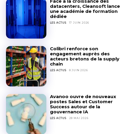
Face à la croissance des
Votre nom
Votre nom
datacenters, Cleansoft lance
une académie de formation
dédiée
LES ACTUS
17 JUIN 2026
Votre e-mail
Votre e-mail
Objet
Objet
Colibri renforce son
engagement auprès des
acteurs bretons de la supply
chain
Votre message (facultatif)
Votre message (facultatif)
LES ACTUS
8 JUIN 2026
Avanoo ouvre de nouveaux
postes Sales et Customer
Success autour de la
gouvernance IA
LES ACTUS
28 MAI 2026