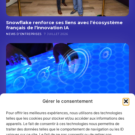
Snowflake renforce ses liens avec l’écosystème
français de l’innovation IA
NEWS D'ENTREPRISES
7 JUILLET 2026
Gérer le consentement
Pour offrir les meilleures expériences, nous utilisons des technologies
Shadow AI : un nouveau risque cyber pour les
telles que les cookies pour stocker et/ou accéder aux informations des
banques et les assureurs
appareils. Le fait de consentir à ces technologies nous permettra de
TRIBUNES
6 JUILLET 2026
traiter des données telles que le comportement de navigation ou les ID
uniques sur ce site. Le fait de ne pas consentir ou de retirer son