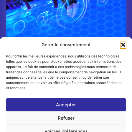
Gérer le consentement
Pour offrir les meilleures expériences, nous utilisons des technologies
Shadow AI : un nouveau risque cyber pour les
telles que les cookies pour stocker et/ou accéder aux informations des
banques et les assureurs
appareils. Le fait de consentir à ces technologies nous permettra de
TRIBUNES
6 JUILLET 2026
traiter des données telles que le comportement de navigation ou les ID
uniques sur ce site. Le fait de ne pas consentir ou de retirer son
consentement peut avoir un effet négatif sur certaines caractéristiques
et fonctions.
Accepter
Refuser
© 2026 - Digital FrenchNation - Tous droits réservés
Mentions Légales
-
Politique de confidentialité
| Google
Voir les préférences